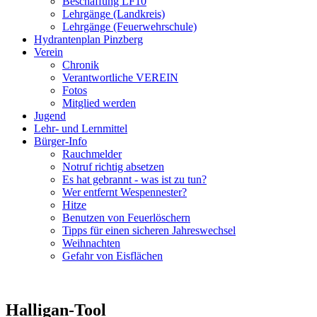
Beschaffung LF10
Lehrgänge (Landkreis)
Lehrgänge (Feuerwehrschule)
Hydrantenplan Pinzberg
Verein
Chronik
Verantwortliche VEREIN
Fotos
Mitglied werden
Jugend
Lehr- und Lernmittel
Bürger-Info
Rauchmelder
Notruf richtig absetzen
Es hat gebrannt - was ist zu tun?
Wer entfernt Wespennester?
Hitze
Benutzen von Feuerlöschern
Tipps für einen sicheren Jahreswechsel
Weihnachten
Gefahr von Eisflächen
Halligan-Tool