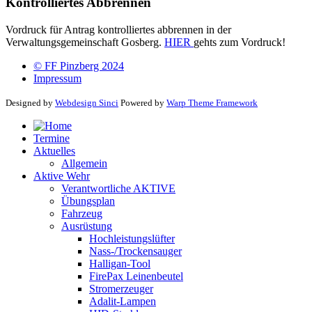
Kontrolliertes Abbrennen
Vordruck für Antrag kontrolliertes abbrennen in der
Verwaltungsgemeinschaft Gosberg.
HIER
gehts zum Vordruck!
© FF Pinzberg 2024
Impressum
Designed by
Webdesign Sinci
Powered by
Warp Theme Framework
Termine
Aktuelles
Allgemein
Aktive Wehr
Verantwortliche AKTIVE
Übungsplan
Fahrzeug
Ausrüstung
Hochleistungslüfter
Nass-/Trockensauger
Halligan-Tool
FirePax Leinenbeutel
Stromerzeuger
Adalit-Lampen