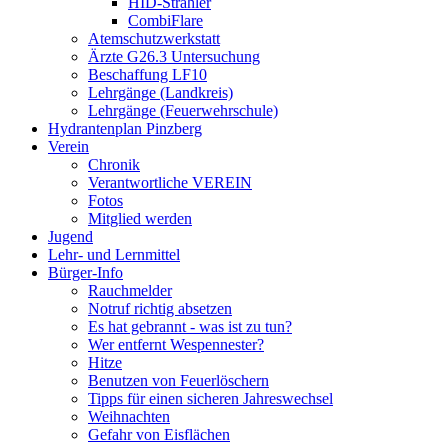
HID-Strahler
CombiFlare
Atemschutzwerkstatt
Ärzte G26.3 Untersuchung
Beschaffung LF10
Lehrgänge (Landkreis)
Lehrgänge (Feuerwehrschule)
Hydrantenplan Pinzberg
Verein
Chronik
Verantwortliche VEREIN
Fotos
Mitglied werden
Jugend
Lehr- und Lernmittel
Bürger-Info
Rauchmelder
Notruf richtig absetzen
Es hat gebrannt - was ist zu tun?
Wer entfernt Wespennester?
Hitze
Benutzen von Feuerlöschern
Tipps für einen sicheren Jahreswechsel
Weihnachten
Gefahr von Eisflächen